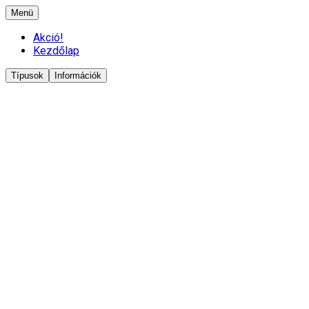
Menü
Akció!
Kezdőlap
Típusok
Információk