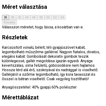
Méret választása
36
40
42
44
46
48
50
52
54
Kosárba
Válasszon méretet, hogy lássa, a kosárban van-e.
Részletek
Karcsúsított vonalú, bélelt, téli gyapjúszövet kabát,
legombolható műszőrme gallérral. Nagyon fiatalos, divatos,
elegáns kabát. Gombolását dekoratív gombok teszik
különlegessé, gallér megoldása igazán egyedi. Anyaga
kevertszálas, sima felületű, göbösödésre nem hajlamos.
Hossza térd alá érő, szoknyával és nadrággal is viselhető.
Gallérjáról a szőrme legombolható, így kora tavasszal és
ősszel is bátran viselhető. Csak vegyileg tisztítható!
Anyagösszetétel: 40% gyapjú 60% poliészter
Mérettáblázat