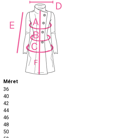
Méret
36
40
42
44
46
48
50