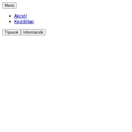
Menü
Akció!
Kezdőlap
Típusok
Információk