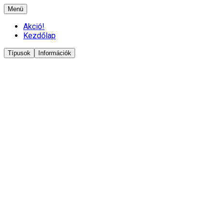
Menü
Akció!
Kezdőlap
Típusok
Információk