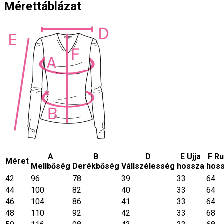
Mérettáblázat
A
B
D
E Ujja
F R
Méret
Mellbőség
Derékbőség
Vállszélesség
hossza
hos
42
96
78
39
33
64
44
100
82
40
33
64
46
104
86
41
33
64
48
110
92
42
33
68