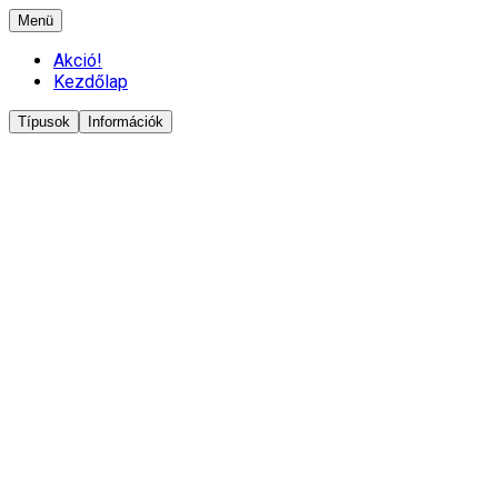
Menü
Akció!
Kezdőlap
Típusok
Információk