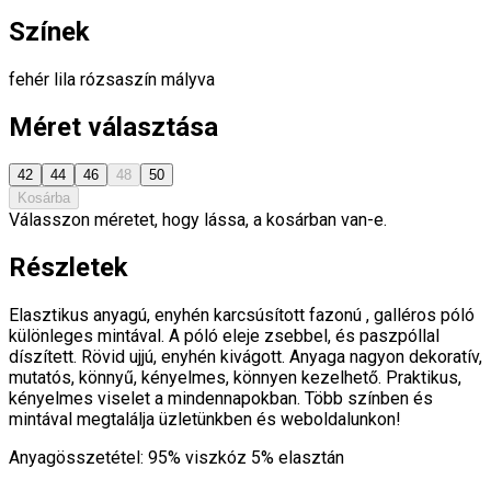
Színek
fehér
lila
rózsaszín
mályva
Méret választása
42
44
46
48
50
Kosárba
Válasszon méretet, hogy lássa, a kosárban van-e.
Részletek
Elasztikus anyagú, enyhén karcsúsított fazonú , galléros póló
különleges mintával. A póló eleje zsebbel, és paszpóllal
díszített. Rövid ujjú, enyhén kivágott. Anyaga nagyon dekoratív,
mutatós, könnyű, kényelmes, könnyen kezelhető. Praktikus,
kényelmes viselet a mindennapokban. Több színben és
mintával megtalálja üzletünkben és weboldalunkon!
Anyagösszetétel: 95% viszkóz 5% elasztán