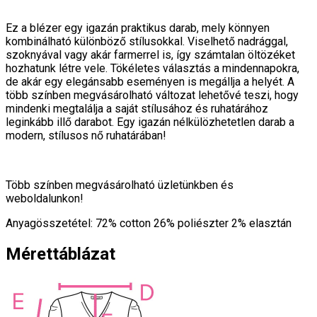
Ez a blézer egy igazán praktikus darab, mely könnyen
kombinálható különböző stílusokkal. Viselhető nadrággal,
szoknyával vagy akár farmerrel is, így számtalan öltözéket
hozhatunk létre vele. Tökéletes választás a mindennapokra,
de akár egy elegánsabb eseményen is megállja a helyét. A
több színben megvásárolható változat lehetővé teszi, hogy
mindenki megtalálja a saját stílusához és ruhatárához
leginkább illő darabot. Egy igazán nélkülözhetetlen darab a
modern, stílusos nő ruhatárában!
Több színben megvásárolható üzletünkben és
weboldalunkon!
Anyagösszetétel: 72% cotton 26% poliészter 2% elasztán
Mérettáblázat