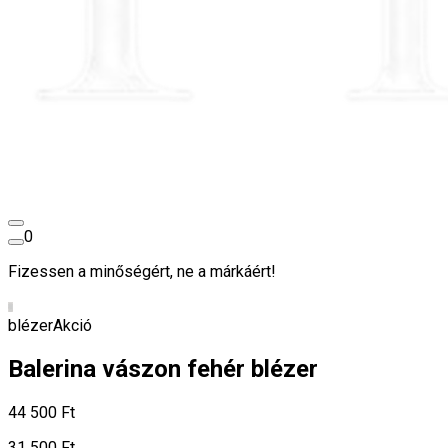
0
Fizessen a minőségért, ne a márkáért!
blézer
Akció
Balerina vászon fehér blézer
44 500 Ft
31 500 Ft