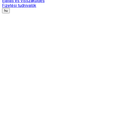
Elállás és visszaküldés
Fizetési tudnivalók
hu