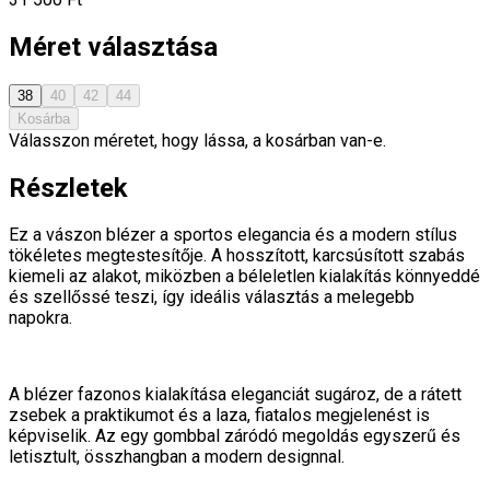
Méret választása
38
40
42
44
Kosárba
Válasszon méretet, hogy lássa, a kosárban van-e.
Részletek
Ez a vászon blézer a sportos elegancia és a modern stílus
tökéletes megtestesítője. A hosszított, karcsúsított szabás
kiemeli az alakot, miközben a béleletlen kialakítás könnyeddé
és szellőssé teszi, így ideális választás a melegebb
napokra.
A blézer fazonos kialakítása eleganciát sugároz, de a rátett
zsebek a praktikumot és a laza, fiatalos megjelenést is
képviselik. Az egy gombbal záródó megoldás egyszerű és
letisztult, összhangban a modern designnal.