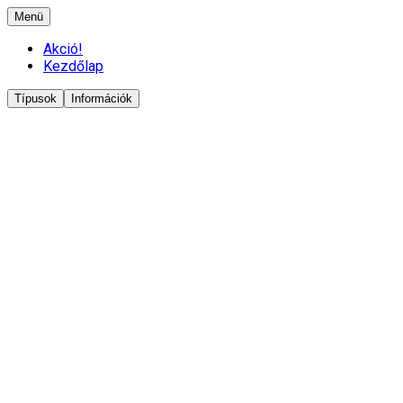
Menü
Akció!
Kezdőlap
Típusok
Információk