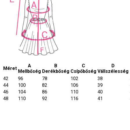
A
B
C
D
Méret
Mellbőség
Derékbőség
Csípőbőség
Vállszélesség
42
96
78
102
38
44
100
82
106
39
46
104
86
110
40
48
110
92
116
41