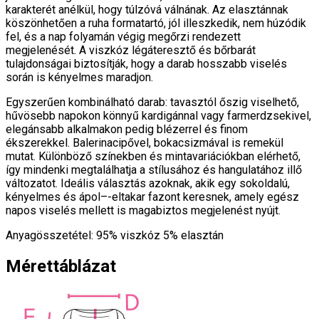
karakterét anélkül, hogy túlzóvá válnának. Az elasztánnak
köszönhetően a ruha formatartó, jól illeszkedik, nem húzódik
fel, és a nap folyamán végig megőrzi rendezett
megjelenését. A viszkóz légáteresztő és bőrbarát
tulajdonságai biztosítják, hogy a darab hosszabb viselés
során is kényelmes maradjon.
Egyszerűen kombinálható darab: tavasztól őszig viselhető,
hűvösebb napokon könnyű kardigánnal vagy farmerdzsekivel,
elegánsabb alkalmakon pedig blézerrel és finom
ékszerekkel. Balerinacipővel, bokacsizmával is remekül
mutat. Különböző színekben és mintavariációkban elérhető,
így mindenki megtalálhatja a stílusához és hangulatához illő
változatot. Ideális választás azoknak, akik egy sokoldalú,
kényelmes és ápol–-eltakar fazont keresnek, amely egész
napos viselés mellett is magabiztos megjelenést nyújt.
Anyagösszetétel: 95% viszkóz 5% elasztán
Mérettáblázat