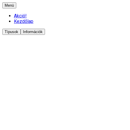
Menü
Akció!
Kezdőlap
Típusok
Információk