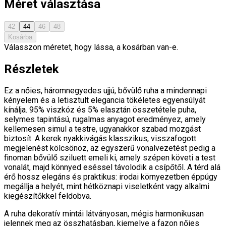
Méret választása
42
44
46
48
Kosárba
Válasszon méretet, hogy lássa, a kosárban van-e.
Részletek
Ez a nőies, háromnegyedes ujjú, bővülő ruha a mindennapi
kényelem és a letisztult elegancia tökéletes egyensúlyát
kínálja. 95% viszkóz és 5% elasztán összetétele puha,
selymes tapintású, rugalmas anyagot eredményez, amely
kellemesen simul a testre, ugyanakkor szabad mozgást
biztosít. A kerek nyakkivágás klasszikus, visszafogott
megjelenést kölcsönöz, az egyszerű vonalvezetést pedig a
finoman bővülő sziluett emeli ki, amely szépen követi a test
vonalát, majd könnyed eséssel távolodik a csípőtől. A térd alá
érő hossz elegáns és praktikus: irodai környezetben éppúgy
megállja a helyét, mint hétköznapi viseletként vagy alkalmi
kiegészítőkkel feldobva.
A ruha dekoratív mintái látványosan, mégis harmonikusan
jelennek meg az összhatásban, kiemelve a fazon nőies