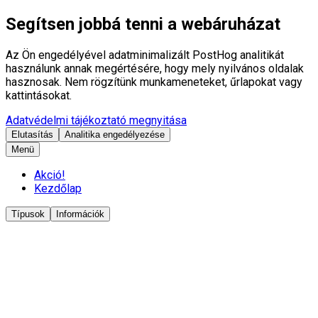
Segítsen jobbá tenni a webáruházat
Az Ön engedélyével adatminimalizált PostHog analitikát
használunk annak megértésére, hogy mely nyilvános oldalak
hasznosak. Nem rögzítünk munkameneteket, űrlapokat vagy
kattintásokat.
Adatvédelmi tájékoztató megnyitása
Elutasítás
Analitika engedélyezése
Menü
Akció!
Kezdőlap
Típusok
Információk