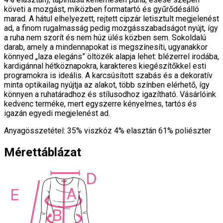
követi a mozgást, miközben formatartó és gyűrődésálló
marad. A hátul elhelyezett, rejtett cipzár letisztult megjelenést
ad, a finom rugalmasság pedig mozgásszabadságot nyújt, így
a ruha nem szorít és nem húz ülés közben sem. Sokoldalú
darab, amely a mindennapokat is megszínesíti, ugyanakkor
könnyed „laza elegáns” öltözék alapja lehet: blézerrel irodába,
kardigánnal hétköznapokra, karakteres kiegészítőkkel esti
programokra is ideális. A karcsúsított szabás és a dekoratív
minta optikailag nyújtja az alakot, több színben elérhető, így
könnyen a ruhatáradhoz és stílusodhoz igazítható. Vásárlóink
kedvenc terméke, mert egyszerre kényelmes, tartós és
igazán egyedi megjelenést ad.
Anyagösszetétel: 35% viszkóz 4% elasztán 61% poliészter
Mérettáblázat