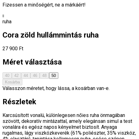
Fizessen a minőségért, ne a márkáért!
ruha
Cora zöld hullámmintás ruha
27 900 Ft
Méret választása
40
42
44
46
48
50
Kosárba
Válasszon méretet, hogy lássa, a kosárban van-e.
Részletek
Karcsúsított vonalú, különlegesen nőies ruha önmagában
szövött, dekoratív mintázattal, amely elegánsan simul a test
vonalára és egész napos kényelmet biztosít. Anyaga
rugalmas, lágy viszkózkeverék (61% poliészter, 35% viszkóz,
4% elasztán), tapintása kellemesen puha, esése szépen