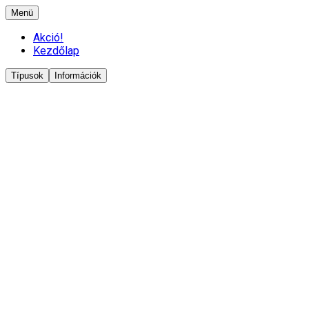
Menü
Akció!
Kezdőlap
Típusok
Információk