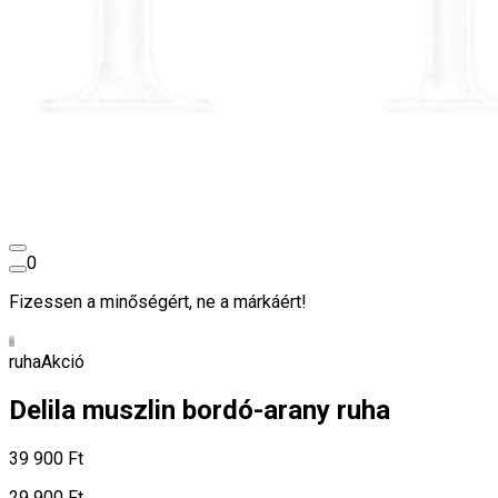
0
Fizessen a minőségért, ne a márkáért!
ruha
Akció
Delila muszlin bordó-arany ruha
39 900 Ft
29 900 Ft