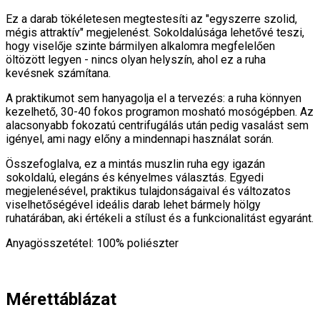
Ez a darab tökéletesen megtestesíti az "egyszerre szolid,
mégis attraktív" megjelenést. Sokoldalúsága lehetővé teszi,
hogy viselője szinte bármilyen alkalomra megfelelően
öltözött legyen - nincs olyan helyszín, ahol ez a ruha
kevésnek számítana.
A praktikumot sem hanyagolja el a tervezés: a ruha könnyen
kezelhető, 30-40 fokos programon mosható mosógépben. Az
alacsonyabb fokozatú centrifugálás után pedig vasalást sem
igényel, ami nagy előny a mindennapi használat során.
Összefoglalva, ez a mintás muszlin ruha egy igazán
sokoldalú, elegáns és kényelmes választás. Egyedi
megjelenésével, praktikus tulajdonságaival és változatos
viselhetőségével ideális darab lehet bármely hölgy
ruhatárában, aki értékeli a stílust és a funkcionalitást egyaránt.
Anyagösszetétel: 100% poliészter
Mérettáblázat