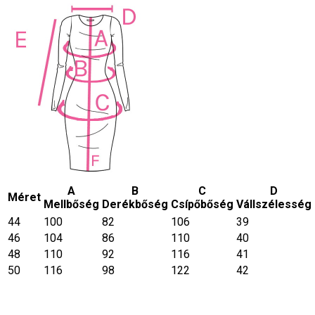
A
B
C
D
Méret
Mellbőség
Derékbőség
Csípőbőség
Vállszélesség
44
100
82
106
39
46
104
86
110
40
48
110
92
116
41
50
116
98
122
42