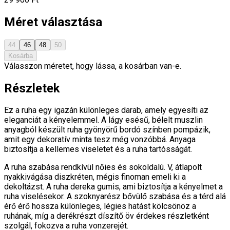
Méret választása
44
46
48
50
Kosárba
Válasszon méretet, hogy lássa, a kosárban van-e.
Részletek
Ez a ruha egy igazán különleges darab, amely egyesíti az
eleganciát a kényelemmel. A lágy esésű, bélelt muszlin
anyagból készült ruha gyönyörű bordó színben pompázik,
amit egy dekoratív minta tesz még vonzóbbá. Anyaga
biztosítja a kellemes viseletet és a ruha tartósságát.
A ruha szabása rendkívül nőies és sokoldalú. V, átlapolt
nyakkivágása diszkréten, mégis finoman emeli ki a
dekoltázst. A ruha dereka gumis, ami biztosítja a kényelmet a
ruha viselésekor. A szoknyarész bővülő szabása és a térd alá
érő érő hossza különleges, légies hatást kölcsönöz a
ruhának, míg a derékrészt díszítő öv érdekes részletként
szolgál, fokozva a ruha vonzerejét.