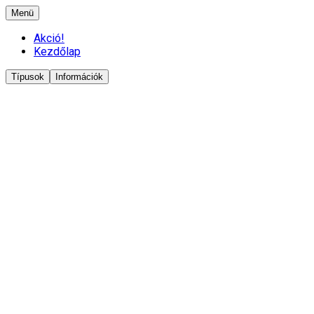
Menü
Akció!
Kezdőlap
Típusok
Információk