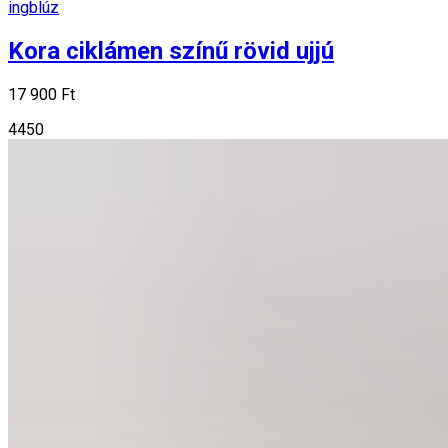
ingblúz
Kora ciklámen színű rövid ujjú
17 900 Ft
44
50