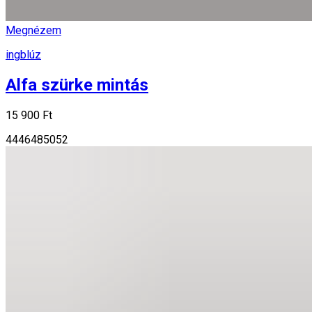
Megnézem
ingblúz
Alfa szürke mintás
15 900 Ft
44
46
48
50
52