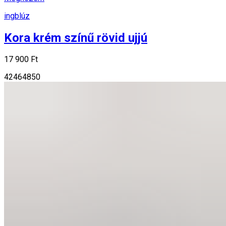
ingblúz
Kora krém színű rövid ujjú
17 900 Ft
42
46
48
50