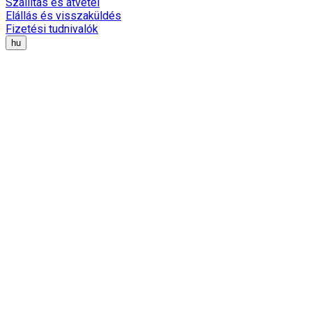
Szállítás és átvétel
Elállás és visszaküldés
Fizetési tudnivalók
hu