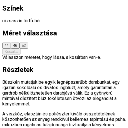
Színek
rózsaszín
törtfehér
Méret választása
44
46
52
Kosárba
Válasszon méretet, hogy lássa, a kosárban van-e.
Részletek
Büszkén mutatjuk be egyik legnépszerűbb darabunkat, egy
igazán sokoldalú és divatos ingblúzt, amely garantáltan a
gardrób nélkülözhetetlen darabjává válik. Ez a gyönyörű
mintával díszített blúz tökéletesen ötvözi az eleganciát a
kényelemmel.
A viszkóz, elasztán és poliészter kiváló összetételének
köszönhetően az anyag rendkívül kellemes tapintású és puha,
miközben rugalmas tulajdonsága biztosítja a kényelmes