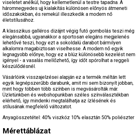
viseletet anélkül, hogy kellemetlenül a testre tapadna. A
háromnegyedes ujj kialakítás különösen előnyös átmeneti
időszakokban, és remekül illeszkedik a modern nő
életstílusához.
A klasszikus galléros dizájnt végig futó gombolás teszi még
elegánsabbá, ugyanakkor a sportosan elegáns megjelenés
lehetővé teszi, hogy ezt a sokoldalú darabot bármilyen
alkalomra magabiztosan viselhesse. A modern nő egyik
legnagyobb előnye, hogy ez a blúz különösebb kezelést nem
igényel - a vasalás mellőzhető, így időt spórolhat a reggeli
készülődésnél.
Vásárlóink visszajelzései alapján ez a termék méltán lett
egyik legnépszerűbb darabunk, amit mi sem bizonyít jobban,
mint hogy többen több színben is megvásárolták már.
Üzletünkben és webshopunkban széles színválasztékban
elérhető, így mindenki megtalálhatja az ízlésének és
stílusának megfelelő változatot.
Anyagösszetétel: 40% viszkóz 10% elasztán 50% poliészter
Mérettáblázat