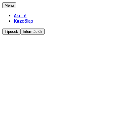
Menü
Akció!
Kezdőlap
Típusok
Információk