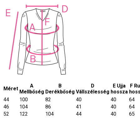
A
B
D
E Ujja
F R
Méret
Mellbőség
Derékbőség
Vállszélesség
hossza
hos
44
100
82
40
40
64
46
104
86
41
40
64
52
122
104
44
40
65