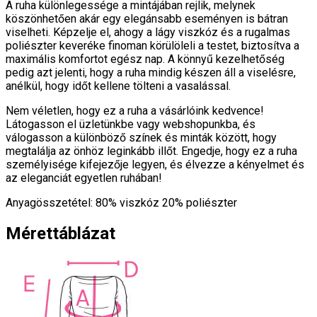
A ruha különlegessége a mintájában rejlik, melynek
köszönhetően akár egy elegánsabb eseményen is bátran
viselheti. Képzelje el, ahogy a lágy viszkóz és a rugalmas
poliészter keveréke finoman körülöleli a testet, biztosítva a
maximális komfortot egész nap. A könnyű kezelhetőség
pedig azt jelenti, hogy a ruha mindig készen áll a viselésre,
anélkül, hogy időt kellene tölteni a vasalással.
Nem véletlen, hogy ez a ruha a vásárlóink kedvence!
Látogasson el üzletünkbe vagy webshopunkba, és
válogasson a különböző színek és minták között, hogy
megtalálja az önhöz leginkább illőt. Engedje, hogy ez a ruha
személyisége kifejezője legyen, és élvezze a kényelmet és
az eleganciát egyetlen ruhában!
Anyagösszetétel: 80% viszkóz 20% poliészter
Mérettáblázat