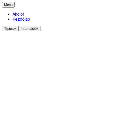
Menü
Akció!
Kezdőlap
Típusok
Információk