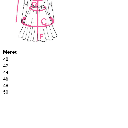
Méret
40
42
44
46
48
50