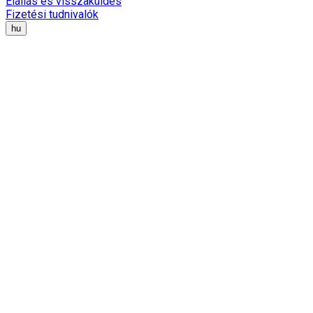
Elállás és visszaküldés
Fizetési tudnivalók
hu