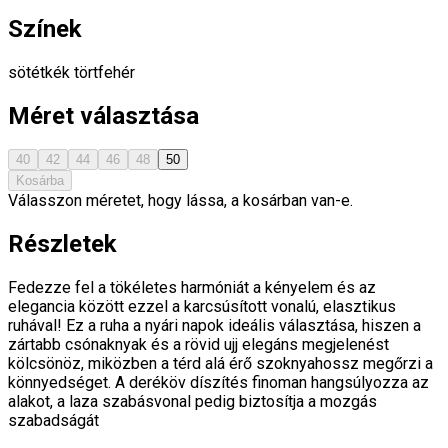
Színek
sötétkék
törtfehér
Méret választása
40
42
44
46
48
50
Kosárba
Válasszon méretet, hogy lássa, a kosárban van-e.
Részletek
Fedezze fel a tökéletes harmóniát a kényelem és az
elegancia között ezzel a karcsúsított vonalú, elasztikus
ruhával! Ez a ruha a nyári napok ideális választása, hiszen a
zártabb csónaknyak és a rövid ujj elegáns megjelenést
kölcsönöz, miközben a térd alá érő szoknyahossz megőrzi a
könnyedséget. A deréköv díszítés finoman hangsúlyozza az
alakot, a laza szabásvonal pedig biztosítja a mozgás
szabadságát