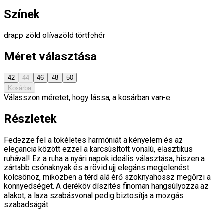
Színek
drapp
zöld
olívazöld
törtfehér
Méret választása
42
44
46
48
50
Kosárba
Válasszon méretet, hogy lássa, a kosárban van-e.
Részletek
Fedezze fel a tökéletes harmóniát a kényelem és az
elegancia között ezzel a karcsúsított vonalú, elasztikus
ruhával! Ez a ruha a nyári napok ideális választása, hiszen a
zártabb csónaknyak és a rövid ujj elegáns megjelenést
kölcsönöz, miközben a térd alá érő szoknyahossz megőrzi a
könnyedséget. A deréköv díszítés finoman hangsúlyozza az
alakot, a laza szabásvonal pedig biztosítja a mozgás
szabadságát