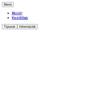
Menü
Akció!
Kezdőlap
Típusok
Információk