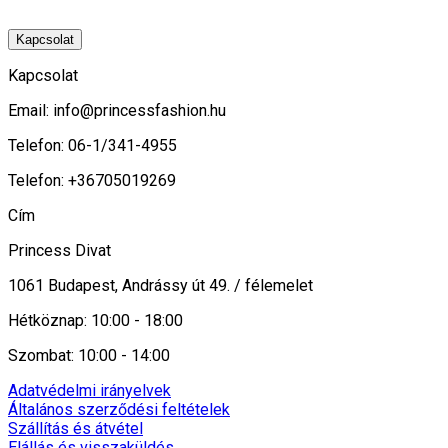
Kapcsolat
Kapcsolat
Email:
info@princessfashion.hu
Telefon: 06-1/341-4955
Telefon: +36705019269
Cím
Princess Divat
1061 Budapest, Andrássy út 49. / félemelet
Hétköznap: 10:00 - 18:00
Szombat: 10:00 - 14:00
Adatvédelmi irányelvek
Általános szerződési feltételek
Szállítás és átvétel
Elállás és visszaküldés