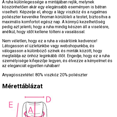
A ruha különlegessége a mintájában rejlik, melynek
köszönhetően akár egy elegánsabb eseményen is bátran
viselheti. Képzelje el, ahogy a lágy viszkóz és a rugalmas
poliészter keveréke finoman körülöleli a testet, biztosítva a
maximális komfortot egész nap. A könnyű kezelhetőség
pedig azt jelenti, hogy a ruha mindig készen áll a viselésre,
anélkül, hogy időt kellene tölteni a vasalással.
Nem véletlen, hogy ez a ruha a vásárlóink kedvence!
Látogasson el üzletünkbe vagy webshopunkba, és
válogasson a különböző színek és minták között, hogy
megtalálja az önhöz leginkább illőt. Engedje, hogy ez a ruha
személyisége kifejezője legyen, és élvezze a kényelmet és
az eleganciát egyetlen ruhában!
Anyagösszetétel: 80% viszkóz 20% poliészter
Mérettáblázat