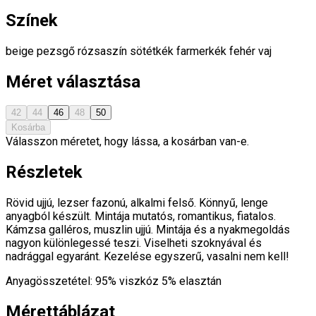
Színek
beige
pezsgő
rózsaszín
sötétkék
farmerkék
fehér
vaj
Méret választása
42
44
46
48
50
Kosárba
Válasszon méretet, hogy lássa, a kosárban van-e.
Részletek
Rövid ujjú, lezser fazonú, alkalmi felső. Könnyű, lenge
anyagból készült. Mintája mutatós, romantikus, fiatalos.
Kámzsa galléros, muszlin ujjú. Mintája és a nyakmegoldás
nagyon különlegessé teszi. Viselheti szoknyával és
nadrággal egyaránt. Kezelése egyszerű, vasalni nem kell!
Anyagösszetétel: 95% viszkóz 5% elasztán
Mérettáblázat