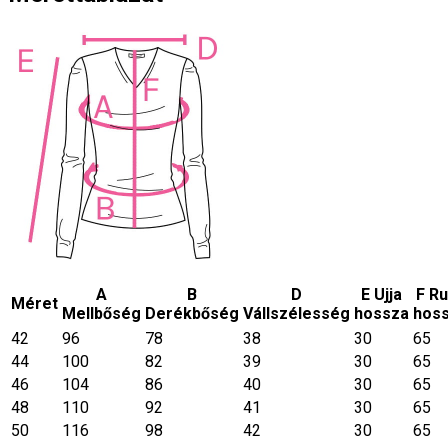
A
B
D
E Ujja
F R
Méret
Mellbőség
Derékbőség
Vállszélesség
hossza
hos
42
96
78
38
30
65
44
100
82
39
30
65
46
104
86
40
30
65
48
110
92
41
30
65
50
116
98
42
30
65