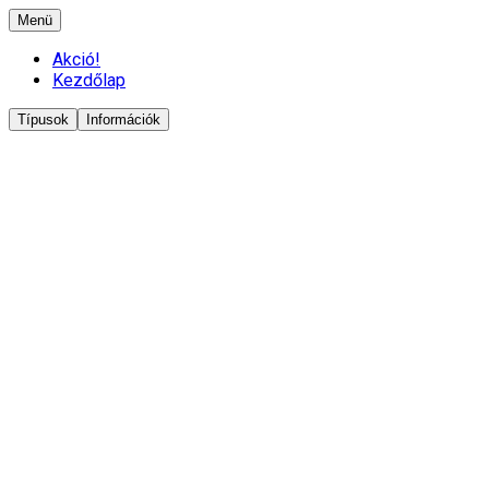
Menü
Akció!
Kezdőlap
Típusok
Információk