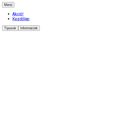
Menü
Akció!
Kezdőlap
Típusok
Információk