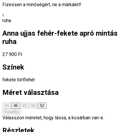
Fizessen a minőségért, ne a márkáért!
ruha
Anna ujjas fehér-fekete apró mintás
ruha
27 900 Ft
Színek
fekete
törtfehér
Méret választása
44
46
48
50
52
Kosárba
Válasszon méretet, hogy lássa, a kosárban van-e.
Részletek