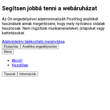
Segítsen jobbá tenni a webáruházat
Az Ön engedélyével adatminimalizált PostHog analitikát
használunk annak megértésére, hogy mely nyilvános oldalak
hasznosak. Nem rögzítünk munkameneteket, űrlapokat vagy
kattintásokat.
Adatvédelmi tájékoztató megnyitása
Elutasítás
Analitika engedélyezése
Menü
Akció!
Kezdőlap
Típusok
Információk