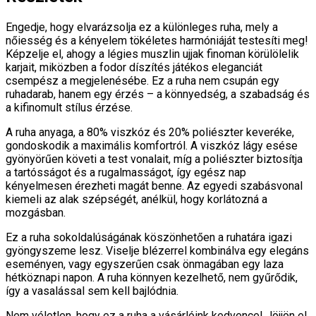
Engedje, hogy elvarázsolja ez a különleges ruha, mely a
nőiesség és a kényelem tökéletes harmóniáját testesíti meg!
Képzelje el, ahogy a légies muszlin ujjak finoman körülölelik
karjait, miközben a fodor díszítés játékos eleganciát
csempész a megjelenésébe. Ez a ruha nem csupán egy
ruhadarab, hanem egy érzés – a könnyedség, a szabadság és
a kifinomult stílus érzése.
A ruha anyaga, a 80% viszkóz és 20% poliészter keveréke,
gondoskodik a maximális komfortról. A viszkóz lágy esése
gyönyörűen követi a test vonalait, míg a poliészter biztosítja
a tartósságot és a rugalmasságot, így egész nap
kényelmesen érezheti magát benne. Az egyedi szabásvonal
kiemeli az alak szépségét, anélkül, hogy korlátozná a
mozgásban.
Ez a ruha sokoldalúságának köszönhetően a ruhatára igazi
gyöngyszeme lesz. Viselje blézerrel kombinálva egy elegáns
eseményen, vagy egyszerűen csak önmagában egy laza
hétköznapi napon. A ruha könnyen kezelhető, nem gyűrődik,
így a vasalással sem kell bajlódnia.
Nem véletlen, hogy ez a ruha a vásárlóink kedvence! Jöjjön el