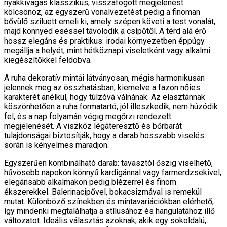
nyakkivágás klasszikus, visszafogott megjelenést
kölcsönöz, az egyszerű vonalvezetést pedig a finoman
bővülő sziluett emeli ki, amely szépen követi a test vonalát,
majd könnyed eséssel távolodik a csípőtől. A térd alá érő
hossz elegáns és praktikus: irodai környezetben éppúgy
megállja a helyét, mint hétköznapi viseletként vagy alkalmi
kiegészítőkkel feldobva.
A ruha dekoratív mintái látványosan, mégis harmonikusan
jelennek meg az összhatásban, kiemelve a fazon nőies
karakterét anélkül, hogy túlzóvá válnának. Az elasztánnak
köszönhetően a ruha formatartó, jól illeszkedik, nem húzódik
fel, és a nap folyamán végig megőrzi rendezett
megjelenését. A viszkóz légáteresztő és bőrbarát
tulajdonságai biztosítják, hogy a darab hosszabb viselés
során is kényelmes maradjon.
Egyszerűen kombinálható darab: tavasztól őszig viselhető,
hűvösebb napokon könnyű kardigánnal vagy farmerdzsekivel,
elegánsabb alkalmakon pedig blézerrel és finom
ékszerekkel. Balerinacipővel, bokacsizmával is remekül
mutat. Különböző színekben és mintavariációkban elérhető,
így mindenki megtalálhatja a stílusához és hangulatához illő
változatot. Ideális választás azoknak, akik egy sokoldalú,