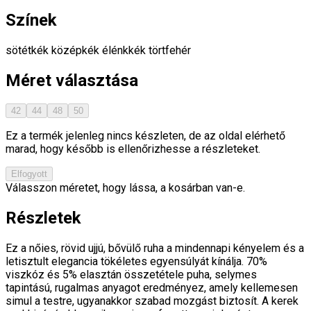
Színek
sötétkék
középkék
élénkkék
törtfehér
Méret választása
42
44
48
50
Ez a termék jelenleg nincs készleten, de az oldal elérhető
marad, hogy később is ellenőrizhesse a részleteket.
Elfogyott
Válasszon méretet, hogy lássa, a kosárban van-e.
Részletek
Ez a nőies, rövid ujjú, bővülő ruha a mindennapi kényelem és a
letisztult elegancia tökéletes egyensúlyát kínálja. 70%
viszkóz és 5% elasztán összetétele puha, selymes
tapintású, rugalmas anyagot eredményez, amely kellemesen
simul a testre, ugyanakkor szabad mozgást biztosít. A kerek