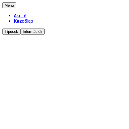
Menü
Akció!
Kezdőlap
Típusok
Információk