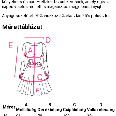
kényelmes és ápol–-eltakar fazont keresnek, amely egész
napos viselés mellett is magabiztos megjelenést nyújt.
Anyagösszetétel: 70% viszkóz 5% elasztán 25% poliészter
Mérettáblázat
A
B
C
D
Méret
Mellbőség
Derékbőség
Csípőbőség
Vállszélesség