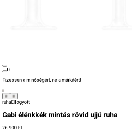
0
Fizessen a minőségért, ne a márkáért!
ruha
Elfogyott
Gabi élénkkék mintás rövid ujjú ruha
26 900 Ft