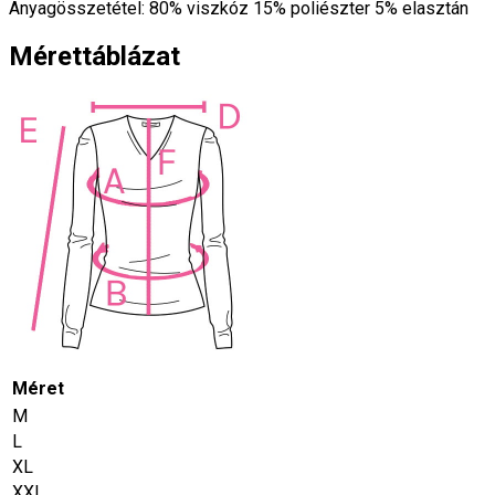
Anyagösszetétel: 80% viszkóz 15% poliészter 5% elasztán
Mérettáblázat
Méret
M
L
XL
XXL