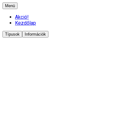
Menü
Akció!
Kezdőlap
Típusok
Információk