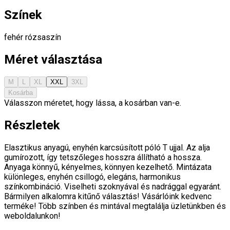
Színek
fehér
rózsaszín
Méret választása
M
L
XL
XXL
3XL
Kosárba
Válasszon méretet, hogy lássa, a kosárban van-e.
Részletek
Elasztikus anyagú, enyhén karcsúsított póló T ujjal. Az alja
gumírozott, így tetszőleges hosszra állítható a hossza.
Anyaga könnyű, kényelmes, könnyen kezelhető. Mintázata
különleges, enyhén csillogó, elegáns, harmonikus
színkombináció. Viselheti szoknyával és nadrággal egyaránt.
Bármilyen alkalomra kitűnő választás! Vásárlóink kedvenc
terméke! Több színben és mintával megtalálja üzletünkben és
weboldalunkon!