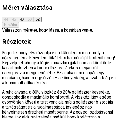
Méret választása
44
46
48
50
52
Kosárba
Válasszon méretet, hogy lássa, a kosárban van-e.
Részletek
Engedje, hogy elvarázsolja ez a különleges ruha, mely a
nőiesség és a kényelem tökéletes harmóniáját testesíti meg!
Képzelje el, ahogy a légies muszlin ujjak finoman körülölelik
karjait, miközben a fodor díszítés játékos eleganciát
csempész a megjelenésébe. Ez a ruha nem csupán egy
ruhadarab, hanem egy érzés – a könnyedség, a szabadság és
a kifinomult stílus érzése.
A ruha anyaga, a 80% viszkóz és 20% poliészter keveréke,
gondoskodik a maximális komfortról. A viszkóz lágy esése
gyönyörűen követi a test vonalait, míg a poliészter biztosítja
a tartósságot és a rugalmasságot, így egész nap
kényelmesen érezheti magát benne. Az egyedi szabásvonal
kiemeli az alak szépségét, anélkül, hogy korlátozná a