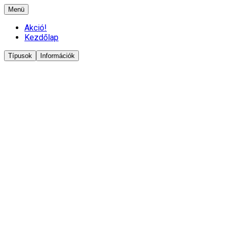
Menü
Akció!
Kezdőlap
Típusok
Információk