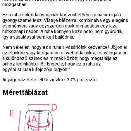
mozgásban.
Ez a ruha sokoldalúságának köszönhetően a ruhatára igazi
gyöngyszeme lesz. Viselje blézerrel kombinálva egy elegáns
eseményen, vagy egyszerűen csak önmagában egy laza
hétköznapi napon. A ruha könnyen kezelhető, nem gyűrődik,
így a vasalással sem kell bajlódnia.
Nem véletlen, hogy ez a ruha a vásárlóink kedvence! Jöjjön el
üzletünkbe vagy látogasson el weboldalunkra, és válogasson
a különböző színek és minták között, hogy megtalálja az
önhöz leginkább illőt. Engedje, hogy ez a ruha az
egyéni stílusa kifejezője legyen!"
Anyagösszetétel: 80% viszkóz 20% poliészter
Mérettáblázat