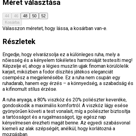
Méret választása
44
46
48
50
52
Kosárba
Válasszon méretet, hogy lássa, a kosárban van-e.
Részletek
Engedje, hogy elvarázsolja ez a különleges ruha, mely a
nőiesség és a kényelem tökéletes harmóniáját testesíti meg!
Képzelje el, ahogy a légies muszlin ujjak finoman körülölelik
karjait, miközben a fodor díszítés játékos eleganciát
csempész a megjelenésébe. Ez a ruha nem csupán egy
ruhadarab, hanem egy érzés – a könnyedség, a szabadság és
a kifinomult stílus érzése.
A ruha anyaga, a 80% viszkóz és 20% poliészter keveréke,
gondoskodik a maximális komfortról. A viszkóz lágy esése
gyönyörűen követi a test vonalait, míg a poliészter biztosítja
a tartósságot és a rugalmasságot, így egész nap
kényelmesen érezheti magát benne. Az egyedi szabásvonal
kiemeli az alak szépségét, anélkül, hogy korlátozná a
mozgásban.