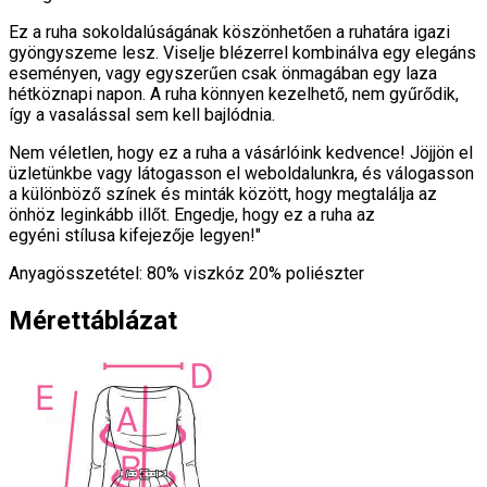
Ez a ruha sokoldalúságának köszönhetően a ruhatára igazi
gyöngyszeme lesz. Viselje blézerrel kombinálva egy elegáns
eseményen, vagy egyszerűen csak önmagában egy laza
hétköznapi napon. A ruha könnyen kezelhető, nem gyűrődik,
így a vasalással sem kell bajlódnia.
Nem véletlen, hogy ez a ruha a vásárlóink kedvence! Jöjjön el
üzletünkbe vagy látogasson el weboldalunkra, és válogasson
a különböző színek és minták között, hogy megtalálja az
önhöz leginkább illőt. Engedje, hogy ez a ruha az
egyéni stílusa kifejezője legyen!"
Anyagösszetétel: 80% viszkóz 20% poliészter
Mérettáblázat