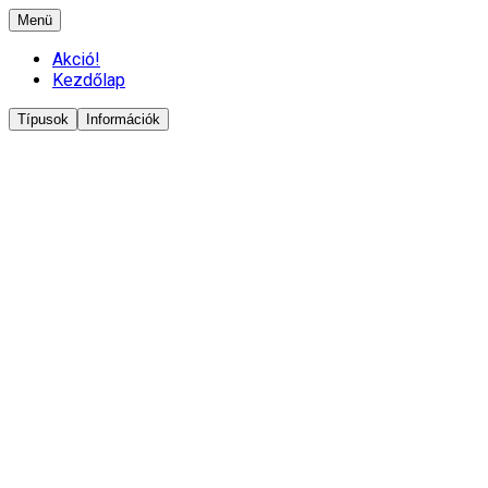
Menü
Akció!
Kezdőlap
Típusok
Információk