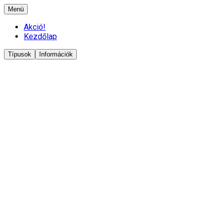
Menü
Akció!
Kezdőlap
Típusok
Információk