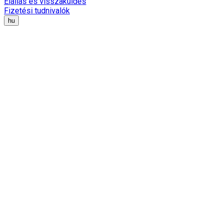
Elállás és visszaküldés
Fizetési tudnivalók
hu