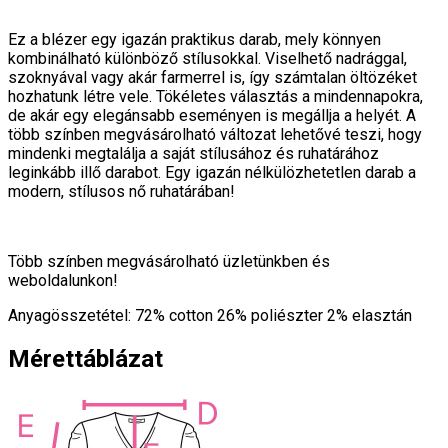
Ez a blézer egy igazán praktikus darab, mely könnyen
kombinálható különböző stílusokkal. Viselhető nadrággal,
szoknyával vagy akár farmerrel is, így számtalan öltözéket
hozhatunk létre vele. Tökéletes választás a mindennapokra,
de akár egy elegánsabb eseményen is megállja a helyét. A
több színben megvásárolható változat lehetővé teszi, hogy
mindenki megtalálja a saját stílusához és ruhatárához
leginkább illő darabot. Egy igazán nélkülözhetetlen darab a
modern, stílusos nő ruhatárában!
Több színben megvásárolható üzletünkben és
weboldalunkon!
Anyagösszetétel: 72% cotton 26% poliészter 2% elasztán
Mérettáblázat