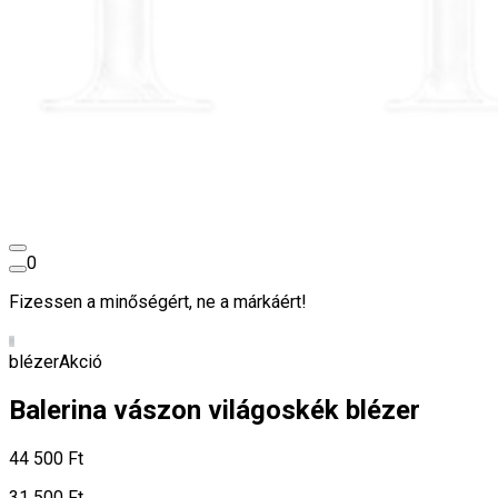
0
Fizessen a minőségért, ne a márkáért!
blézer
Akció
Balerina vászon világoskék blézer
44 500 Ft
31 500 Ft