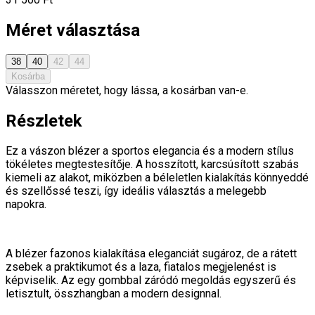
Méret választása
38
40
42
44
Kosárba
Válasszon méretet, hogy lássa, a kosárban van-e.
Részletek
Ez a vászon blézer a sportos elegancia és a modern stílus
tökéletes megtestesítője. A hosszított, karcsúsított szabás
kiemeli az alakot, miközben a béleletlen kialakítás könnyeddé
és szellőssé teszi, így ideális választás a melegebb
napokra.
A blézer fazonos kialakítása eleganciát sugároz, de a rátett
zsebek a praktikumot és a laza, fiatalos megjelenést is
képviselik. Az egy gombbal záródó megoldás egyszerű és
letisztult, összhangban a modern designnal.