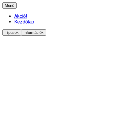
Menü
Akció!
Kezdőlap
Típusok
Információk