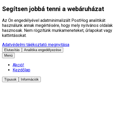
Segítsen jobbá tenni a webáruházat
Az Ön engedélyével adatminimalizált PostHog analitikát
használunk annak megértésére, hogy mely nyilvános oldalak
hasznosak. Nem rögzítünk munkameneteket, űrlapokat vagy
kattintásokat.
Adatvédelmi tájékoztató megnyitása
Elutasítás
Analitika engedélyezése
Menü
Akció!
Kezdőlap
Típusok
Információk