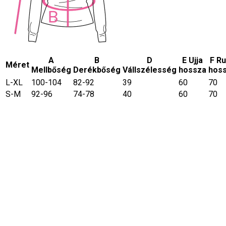
A
B
D
E Ujja
F R
Méret
Mellbőség
Derékbőség
Vállszélesség
hossza
hos
L-XL
100-104
82-92
39
60
70
S-M
92-96
74-78
40
60
70