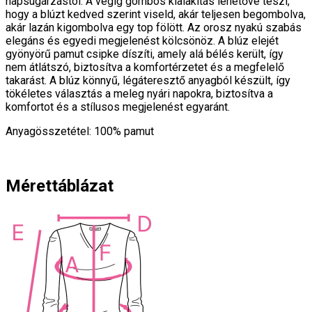
napsugárzástól. A végig gombos kialakítás lehetővé teszi,
hogy a blúzt kedved szerint viseld, akár teljesen begombolva,
akár lazán kigombolva egy top fölött. Az orosz nyakú szabás
elegáns és egyedi megjelenést kölcsönöz. A blúz elejét
gyönyörű pamut csipke díszíti, amely alá bélés került, így
nem átlátszó, biztosítva a komfortérzetet és a megfelelő
takarást. A blúz könnyű, légáteresztő anyagból készült, így
tökéletes választás a meleg nyári napokra, biztosítva a
komfortot és a stílusos megjelenést egyaránt.
Anyagösszetétel: 100% pamut
Mérettáblázat