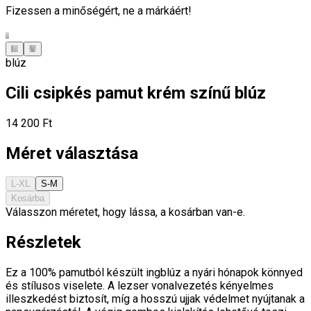
Fizessen a minőségért, ne a márkáért!
blúz
Cili csipkés pamut krém színű blúz
14 200 Ft
Méret választása
L-XL
S-M
Kosárba
Válasszon méretet, hogy lássa, a kosárban van-e.
Részletek
Ez a 100% pamutból készült ingblúz a nyári hónapok könnyed
és stílusos viselete. A lezser vonalvezetés kényelmes
illeszkedést biztosít, míg a hosszú ujjak védelmet nyújtanak a