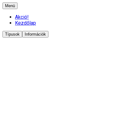
Menü
Akció!
Kezdőlap
Típusok
Információk