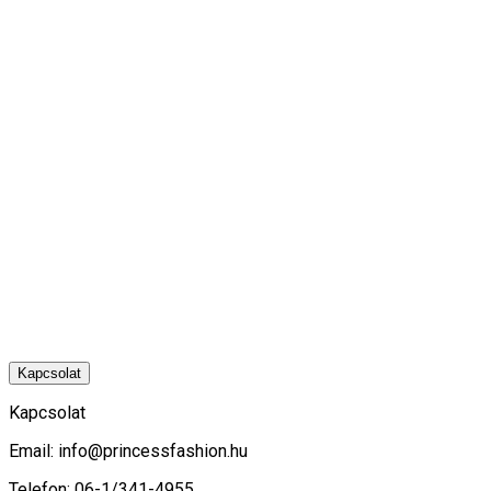
Kapcsolat
Kapcsolat
Email:
info@princessfashion.hu
Telefon: 06-1/341-4955