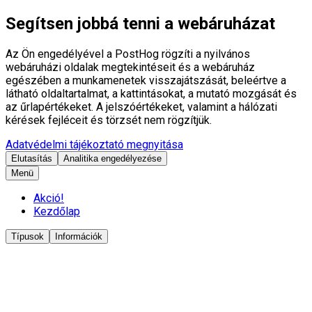
Segítsen jobbá tenni a webáruházat
Az Ön engedélyével a PostHog rögzíti a nyilvános
webáruházi oldalak megtekintéseit és a webáruház
egészében a munkamenetek visszajátszását, beleértve a
látható oldaltartalmat, a kattintásokat, a mutató mozgását és
az űrlapértékeket. A jelszóértékeket, valamint a hálózati
kérések fejléceit és törzsét nem rögzítjük.
Adatvédelmi tájékoztató megnyitása
Elutasítás
Analitika engedélyezése
Menü
Akció!
Kezdőlap
Típusok
Információk