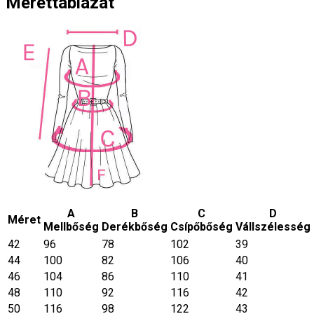
Mérettáblázat
A
B
C
D
Méret
Mellbőség
Derékbőség
Csípőbőség
Vállszélesség
42
96
78
102
39
44
100
82
106
40
46
104
86
110
41
48
110
92
116
42
50
116
98
122
43