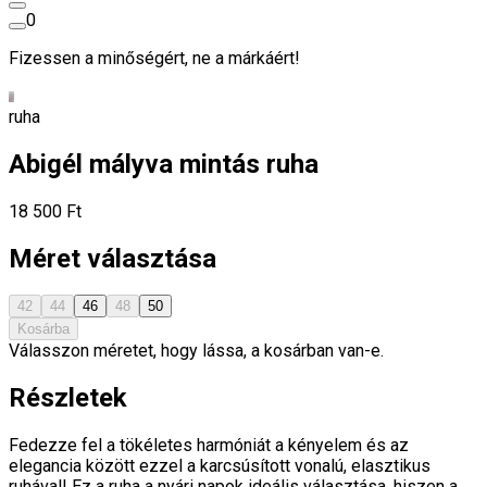
0
Fizessen a minőségért, ne a márkáért!
ruha
Abigél mályva mintás ruha
18 500 Ft
Méret választása
42
44
46
48
50
Kosárba
Válasszon méretet, hogy lássa, a kosárban van-e.
Részletek
Fedezze fel a tökéletes harmóniát a kényelem és az
elegancia között ezzel a karcsúsított vonalú, elasztikus
ruhával! Ez a ruha a nyári napok ideális választása, hiszen a