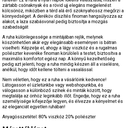
zártabb csónaknyak és a rövid ujj elegáns megjelenést
kölcsönöz, miközben a térd alá érő szoknyahossz megőrzi a
könnyedséget. A deréköv díszítés finoman hangsúlyozza az
alakot, a laza szabásvonal pedig biztosítja a mozgás
szabadságát
A ruha különlegessége a mintájában rejlik, melynek
köszönhetően akár egy elegánsabb eseményen is bátran
viselheti. Képzelje el, ahogy a lágy viszkóz és a rugalmas
poliészter keveréke finoman körülöleli a testet, biztosítva a
maximális komfortot egész nap. A könnyű kezelhetőség
pedig azt jelenti, hogy a ruha mindig készen áll a viselésre,
anélkül, hogy időt kellene tölteni a vasalással.
Nem véletlen, hogy ez a ruha a vásárlóink kedvence!
Látogasson el üzletünkbe vagy webshopunkba, és
válogasson a különböző színek és minták között, hogy
megtalálja az önhöz leginkább illőt. Engedje, hogy ez a ruha
személyisége kifejezője legyen, és élvezze a kényelmet és
az eleganciát egyetlen ruhában!
Anyagösszetétel: 80% viszkóz 20% poliészter