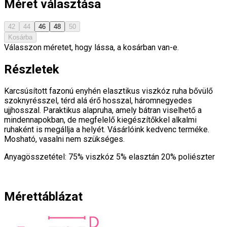
Méret választása
42
44
46
48
50
Kosárba
Válasszon méretet, hogy lássa, a kosárban van-e.
Részletek
Karcsúsított fazonú enyhén elasztikus viszkóz ruha bővülő
szoknyrésszel, térd alá érő hosszal, háromnegyedes
ujjhosszal. Paraktikus alapruha, amely bátran viselhető a
mindennapokban, de megfelelő kiegészítőkkel alkalmi
ruhaként is megállja a helyét. Vásárlóink kedvenc terméke.
Mosható, vasalni nem szükséges.
Anyagösszetétel: 75% viszkóz 5% elasztán 20% poliészter
Mérettáblázat