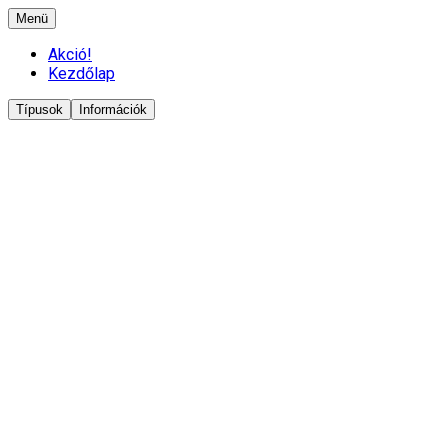
Menü
Akció!
Kezdőlap
Típusok
Információk